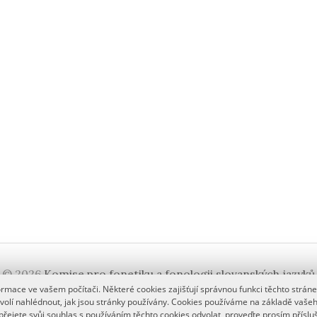
© 2026
Komise pro fonetiku a fonologii slovanských jazyků
mace ve vašem počítači. Některé cookies zajišťují správnou funkci těchto stránek
|
Používá
WordPress
(v češtině)
Šablona:
Graphy
od Themegraph
ovolí nahlédnout, jak jsou stránky používány. Cookies používáme na základě vaše
 přejete svůj souhlas s používáním těchto cookies odvolat, proveďte prosím přísl