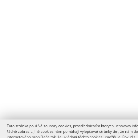
Tato stránka používá soubory cookies, prostřednictvím kterých uchovává infor
řádně zobrazit. Jiné cookies nám pomáhají vylepšovat stránky tím, že nám d
internetového prohlížeče tak, že ukládání těchto cookies umožňuje. Pokud si