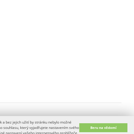
 a bez jejich užití by stránku nebylo možné
y
ho souhlasu, který vyjadřujete nastavením svého
Beru na vědomí
ušné nastavení vašeho internetového prohlížeče.