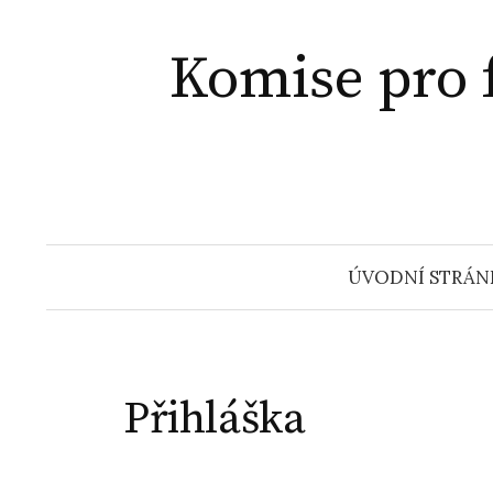
Přejít
k
Komise pro f
obsahu
webu
ÚVODNÍ STRÁN
Přihláška