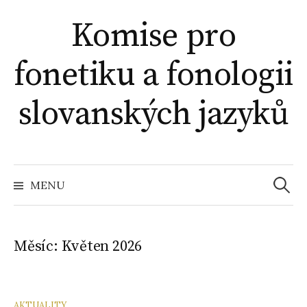
Přejít
Komise pro
k
obsahu
fonetiku a fonologii
webu
slovanských jazyků
Vyhled
MENU
Měsíc:
Květen 2026
AKTUALITY